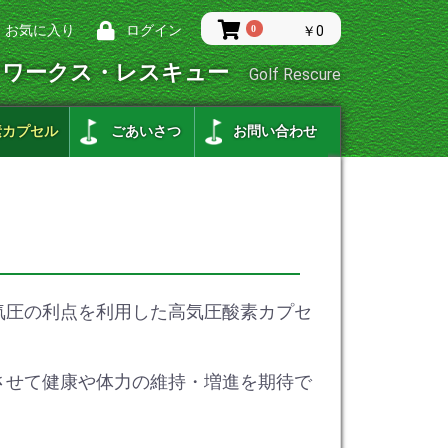
お気に入り
ログイン
0
￥0
フワークス・レスキュー
Golf Rescure
素カプセル
ごあいさつ
お問い合わせ
気圧の利点を利用した高気圧酸素カプセ
させて健康や体力の維持・増進を期待で