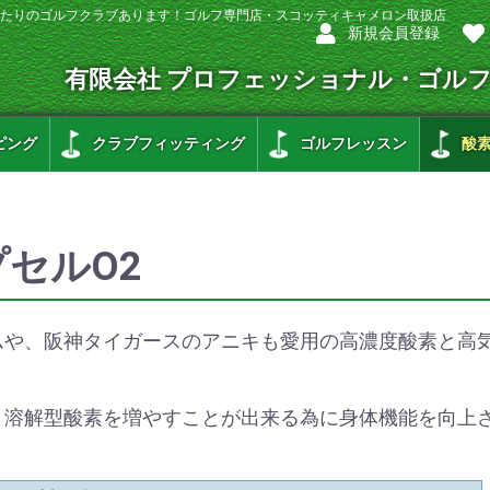
たりのゴルフクラブあります！ゴルフ専門店・スコッティキャメロン取扱店
新規会員登録
有限会社 プロフェッショナル・ゴル
ピング
クラブフィッティング
ゴルフレッスン
酸
セルO2
ムや、阪神タイガースのアニキも愛用の高濃度酸素と高
と溶解型酸素を増やすことが出来る為に身体機能を向上