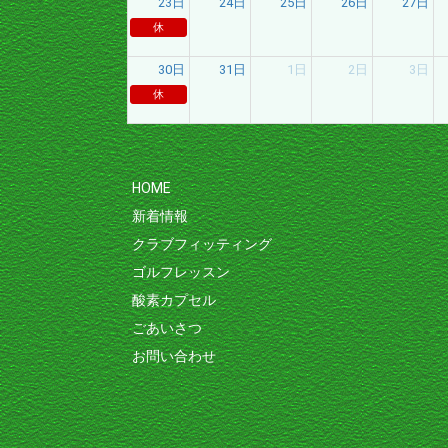
23日
24日
25日
26日
27日
休
30日
31日
1日
2日
3日
休
HOME
新着情報
クラブフィッティング
ゴルフレッスン
酸素カプセル
ごあいさつ
お問い合わせ