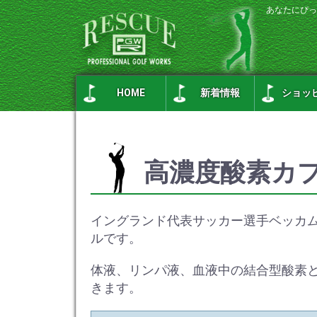
あなたにぴっ
HOME
新着情報
ショッ
高濃度酸素カプ
イングランド代表サッカー選手ベッカ
ルです。
体液、リンパ液、血液中の結合型酸素
きます。