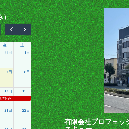
み）
金
土
31日
1日
7日
8日
14日
15日
夏季休み
21日
22日
有限会社プロフェッ