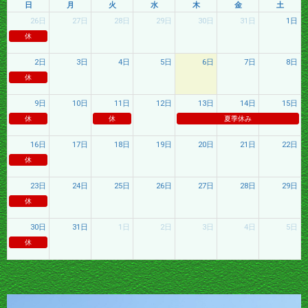
日
月
火
水
木
金
土
26日
27日
28日
29日
30日
31日
1日
休
2日
3日
4日
5日
6日
7日
8日
休
9日
10日
11日
12日
13日
14日
15日
休
休
夏季休み
16日
17日
18日
19日
20日
21日
22日
休
23日
24日
25日
26日
27日
28日
29日
休
30日
31日
1日
2日
3日
4日
5日
休