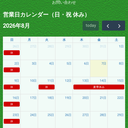
お問い合わせ
営業日カレンダー（日・祝 休み）
2026年8月
today
日
月
火
水
木
金
土
26日
27日
28日
29日
30日
31日
1日
休
2日
3日
4日
5日
6日
7日
8日
休
9日
10日
11日
12日
13日
14日
15日
休
休
夏季休み
16日
17日
18日
19日
20日
21日
22日
休
23日
24日
25日
26日
27日
28日
29日
休